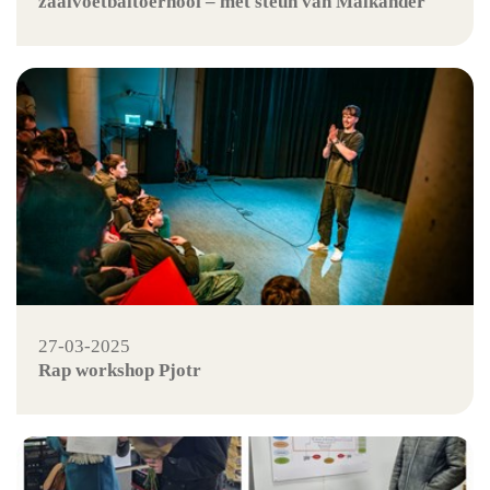
zaalvoetbaltoernooi – met steun van Malkander
27-03-2025
Rap workshop Pjotr