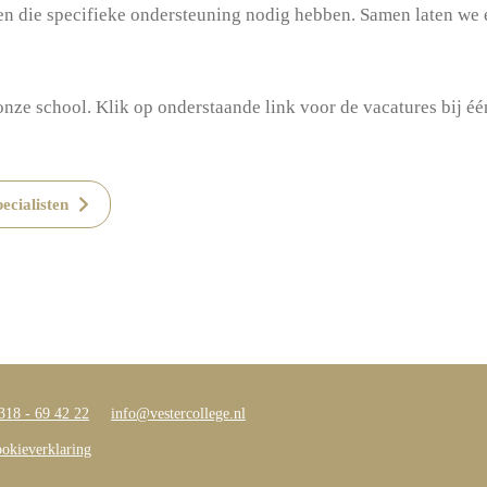
en die specifieke ondersteuning nodig hebben. Samen laten we e
nze school. Klik op onderstaande link voor de vacatures bij é
ecialisten
318 - 69 42 22
info@vestercollege.nl
okieverklaring