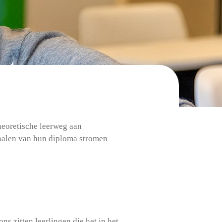
heoretische leerweg aan
ehalen van hun diploma stromen
ns zitten leerlingen die het in het