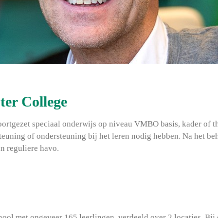
ter College
oortgezet speciaal onderwijs op niveau VMBO basis, kader of t
teuning of ondersteuning bij het leren nodig hebben. Na het b
n reguliere havo.
hool met ongeveer 165 leerlingen, verdeeld over 2 locaties. Bij o