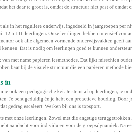
dat het daar te groot is, omdat de structuur niet past of omdat 
 als in het reguliere onderwijs, ingedeeld in jaargroepen per n
it 12 tot 16 leerlingen. Onze leerlingen hebben intensief conta
mentor ook alle algemeen vormende onderwijsvakken geeft aan 
d kennen. Dat is nodig om leerlingen goed te kunnen ondersteu
 van met name papieren lesmethodes. Dat lijkt misschien ouder
bben baat bij de visuele structuur die een papieren methode bie
s in
ben je ook een pedagogische kei. Je stemt af op leerlingen, je 
ten. Je bent geduldig én je hebt een proactieve houding. Door 
rdat gedrag escaleert. Werken bij ons is topsport.
iets met onze leerlingen. Zowel met die angstige teruggetrokken
j hebt aandacht voor individu en voor de groepsdynamiek. Na een 