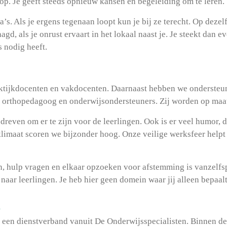
 op. Je geeft steeds opnieuw kansen en begeleiding om te leren.
ga’s. Als je ergens tegenaan loopt kun je bij ze terecht. Op deze
agd, als je onrust ervaart in het lokaal naast je. Je steekt dan 
s nodig heeft.
aktijkdocenten en vakdocenten. Daarnaast hebben we ondersteun
 orthopedagoog en onderwijsondersteuners. Zij worden op maat 
dreven om er te zijn voor de leerlingen. Ook is er veel humor, d
klimaat scoren we bijzonder hoog. Onze veilige werksfeer helpt 
an, hulp vragen en elkaar opzoeken voor afstemming is vanzelf
naar leerlingen. Je heb hier geen domein waar jij alleen bepaal
n
je een dienstverband vanuit De Onderwijsspecialisten. Binnen d