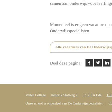
samen aan onderwijs voor leerling
Momenteel is er geen vacature op o
Onderwijsspecialisten.
Alle vacatures van De Onderwijssp
Deel deze pagina:
Vester College
Hendrik Stafweg 2
6712 EA Ede
T 0
Onze school is onderdeel van
De Onderwijsspecialisten
Co