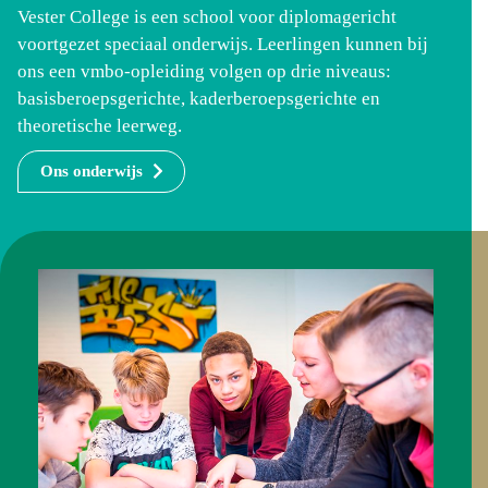
Vester College is een school voor diplomagericht
voortgezet speciaal onderwijs. Leerlingen kunnen bij
ons een vmbo-opleiding volgen op drie niveaus:
basisberoepsgerichte, kaderberoepsgerichte en
theoretische leerweg.
Ons onderwijs