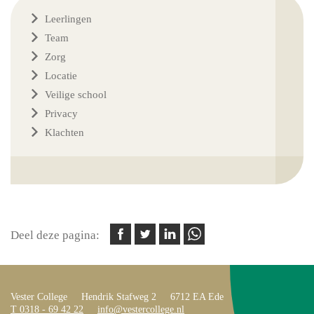
Leerlingen
Team
Zorg
Locatie
Veilige school
Privacy
Klachten
Deel deze pagina:
Vester College
Hendrik Stafweg 2
6712 EA Ede
T 0318 - 69 42 22
info@vestercollege.nl