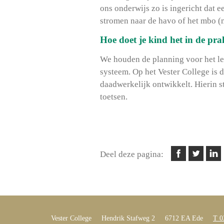
ons onderwijs zo is ingericht dat e
stromen naar de havo of het mbo (
Hoe doet je kind het in de pra
We houden de planning voor het ler
systeem. Op het Vester College is 
daadwerkelijk ontwikkelt. Hierin st
toetsen.
Deel deze pagina:
Vester College
Hendrik Stafweg 2
6712 EA Ede
T 0