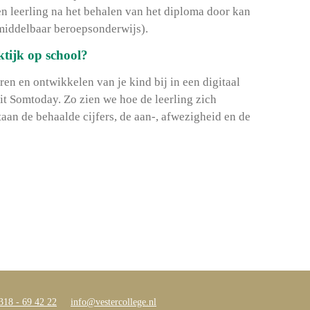
en leerling na het behalen van het diploma door kan
middelbaar beroepsonderwijs).
ktijk op school?
en en ontwikkelen van je kind bij in een digitaal
dit Somtoday. Zo zien we hoe de leerling zich
aan de behaalde cijfers, de aan-, afwezigheid en de
318 - 69 42 22
info@vestercollege.nl