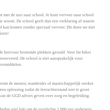
t met de taxi naar school. Je kunt vervoer naar school
e woont. De school geeft dan een verklaring af waarin
ool kan komen zonder speciaal vervoer. Dit doen we niet
eizen!
e hiervoor bestemde plekken gestald. Voor fat bikes
ereserveerd. De school is niet aansprakelijk voor
oersmiddelen.
neemt de mentor, teamleider of maatschappelijk werker
en oplossing zodat de leerachterstand niet te groot
 van de GGD advies geven over zorg en begeleiding.
heden niet lukt om de verplichte 1.000 uur onderwijs